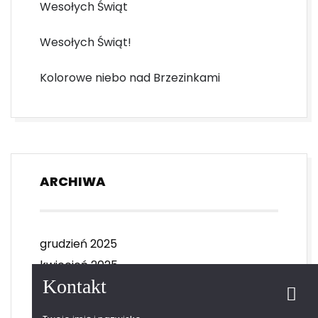
Wesołych Świąt
Wesołych Świąt!
Kolorowe niebo nad Brzezinkami
ARCHIWA
grudzień 2025
kwiecień 2025
Kontakt
styczeń 2025
marzec 2024