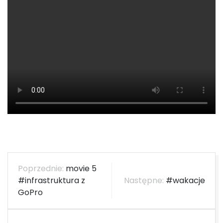
Nawigacja
movie 5
wpisu
#infrastruktura z
#wakacje
GoPro