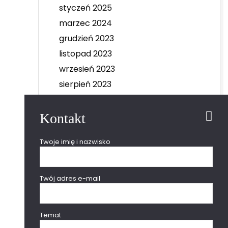
styczeń 2025
marzec 2024
grudzień 2023
listopad 2023
wrzesień 2023
sierpień 2023
lipiec 2023
czerwiec 2023
Kontakt
maj 2023
Twoje imię i nazwisko
kwiecień 2023
marzec 2023
luty 2023
Twój adres e-mail
grudzień 2022
sierpień 2022
Temat
czerwiec 2022