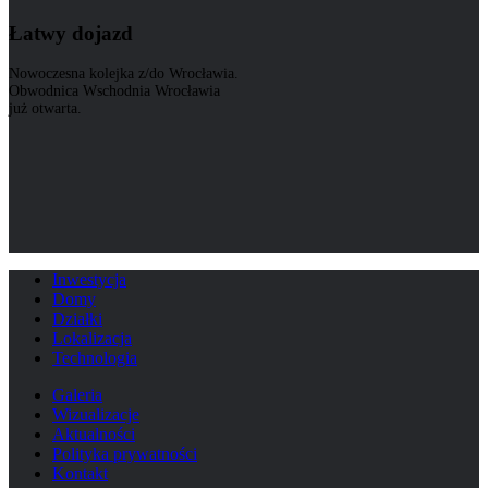
Łatwy dojazd
Nowoczesna kolejka z/do Wrocławia.
Obwodnica Wschodnia Wrocławia
już otwarta.
Inwestycja
Domy
Działki
Lokalizacja
Technologia
Galeria
Wizualizacje
Aktualności
Polityka prywatności
Kontakt