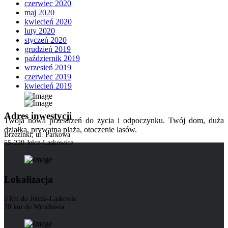
czerwiec 2020
maj 2020
kwiecień 2020
luty 2020
styczeń 2020
grudzień 2019
październik 2019
wrzesień 2019
czerwiec 2019
kwiecień 2019
Adres inwestycji
Twoja nowa przestrzeń do życia i odpoczynku. Twój dom, duża
działka, prywatna plaża, otoczenie lasów.
Brzezinki, ul. Parkowa
55-220 Jelcz-Laskowice
Lokalizacja
5 km do Jelcza-Laskowic
20 km do Wrocławia