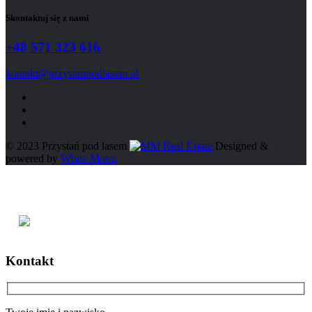
Skontaktuj się z nami
+48 571 323 616
kontakt@przystanpodlasem.pl
© 2023 Przystań pod lasem
Designed &
powered by
White Moon
Kontakt