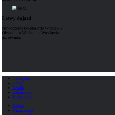
Łatwy dojazd
Nowoczesna kolejka z/do Wrocławia.
Obwodnica Wschodnia Wrocławia
już otwarta.
Inwestycja
Domy
Działki
Lokalizacja
Technologia
Galeria
Wizualizacje
Aktualności