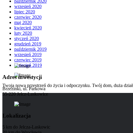
październik 2020
wrzesień 2020
lipiec 2020
czerwiec 2020
maj 2020
kwiecień 2020
luty 2020
styczeń 2020
grudzień 2019
październik 2019
wrzesień 2019
czerwiec 2019
kwiecień 2019
Adres inwestycji
Twoja nowa przestrzeń do życia i odpoczynku. Twój dom, duża działk
Brzezinki, ul. Parkowa
55-220 Jelcz-Laskowice
Lokalizacja
5 km do Jelcza-Laskowic
20 km do Wrocławia