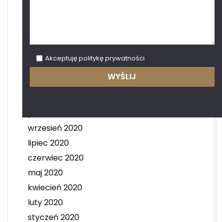
lipiec 2021
czerwiec 2021
maj 2021
kwiecień 2021
Akceptuję
politykę prywatności
styczeń 2021
grudzień 2020
listopad 2020
październik 2020
wrzesień 2020
lipiec 2020
czerwiec 2020
maj 2020
kwiecień 2020
luty 2020
styczeń 2020