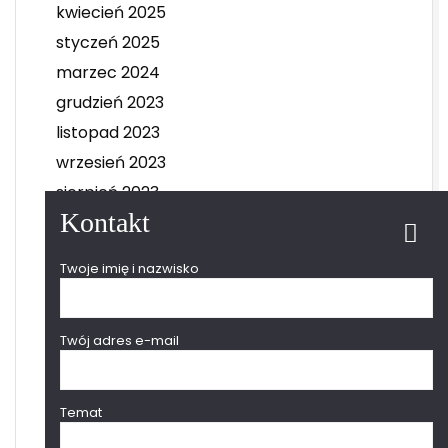
kwiecień 2025
styczeń 2025
marzec 2024
grudzień 2023
listopad 2023
wrzesień 2023
sierpień 2023
Kontakt
lipiec 2023
czerwiec 2023
Twoje imię i nazwisko
maj 2023
kwiecień 2023
marzec 2023
Twój adres e-mail
luty 2023
grudzień 2022
Temat
sierpień 2022