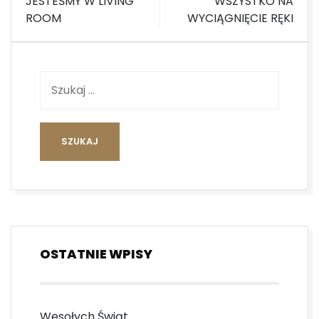
wpisu
JESTEŚMY W LIVING
WSZYSTKO NA
ROOM
WYCIĄGNIĘCIE RĘKI
OSTATNIE WPISY
Wesołych Świąt