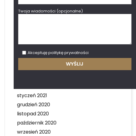
czerwiec 2022
Twoja wiadomości (opcjonalne)
kwiecień 2022
marzec 2022
luty 2022
grudzień 2021
październik 2021
Akceptuję
politykę prywatności
lipiec 2021
czerwiec 2021
maj 2021
kwiecień 2021
styczeń 2021
grudzień 2020
listopad 2020
październik 2020
wrzesień 2020